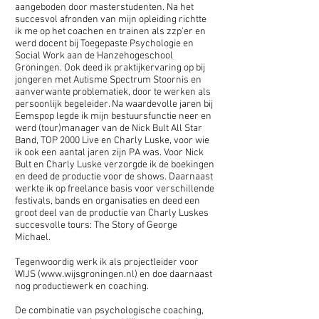
aangeboden door masterstudenten. Na het
succesvol afronden van mijn opleiding richtte
ik me op het coachen en trainen als zzp'er en
werd docent bij Toegepaste Psychologie en
Social Work aan de Hanzehogeschool
Groningen. Ook deed ik praktijkervaring op bij
jongeren met Autisme Spectrum Stoornis en
aanverwante problematiek, door te werken als
persoonlijk begeleider. Na waardevolle jaren bij
Eemspop legde ik mijn bestuursfunctie neer en
werd (tour)manager van de Nick Bult All Star
Band, TOP 2000 Live en Charly Luske, voor wie
ik ook een aantal jaren zijn PA was. Voor Nick
Bult en Charly Luske verzorgde ik de boekingen
en deed de productie voor de shows. Daarnaast
werkte ik op freelance basis voor verschillende
festivals, bands en organisaties en deed een
groot deel van de productie van Charly Luskes
succesvolle tours: The Story of George
Michael.
Tegenwoordig werk ik als projectleider voor
WIJS (
www.wijsgroningen.nl
) en doe daarnaast
nog productiewerk en coaching.
De combinatie van psychologische coaching,